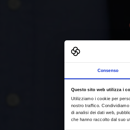
B
Consenso
Questo sito web utilizza i c
Utilizziamo i cookie per perso
L’evento
nostro traffico. Condividiamo 
di analisi dei dati web, pubbl
che hanno raccolto dal suo uti