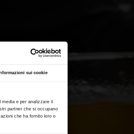
i
18
UB
Informazioni sui cookie
l media e per analizzare il
r nel DNA
nostri partner che si occupano
azioni che ha fornito loro o