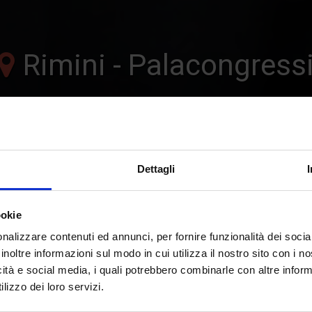
Rimini - Palacongress
24 - 25 settembre 20
ARITALIA H
Dettagli
ookie
nalizzare contenuti ed annunci, per fornire funzionalità dei socia
 professionale per chi ha il ba
inoltre informazioni sul modo in cui utilizza il nostro sito con i 
icità e social media, i quali potrebbero combinarle con altre inform
lizzo dei loro servizi.
Richiedi informazioni