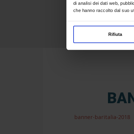
di analisi dei dati web, pubbl
che hanno raccolto dal suo uti
Rifiuta
BA
banner-baritalia-2018