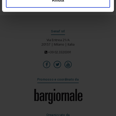
Senaf srl
Via Eritrea 21/A
20157 | Milano | Italia
+39 02.3320391
Promosso e coordinato da
Organizzato da