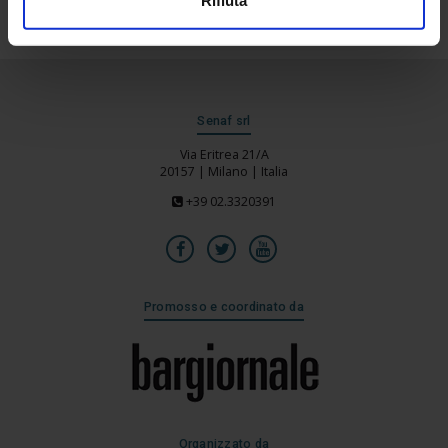
Senaf srl
Via Eritrea 21/A
20157 | Milano | Italia
+39 02.3320391
Promosso e coordinato da
Organizzato da