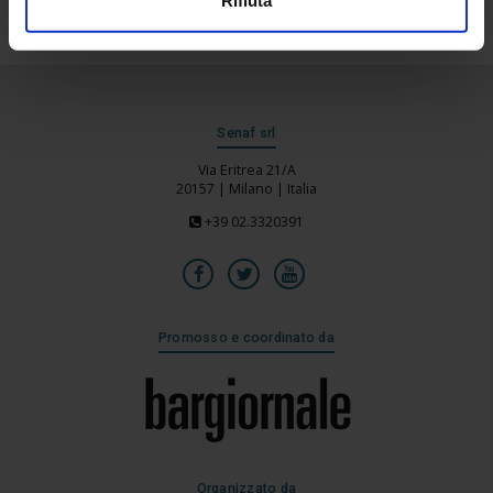
Senaf srl
Via Eritrea 21/A
20157 | Milano | Italia
+39 02.3320391
Promosso e coordinato da
Organizzato da