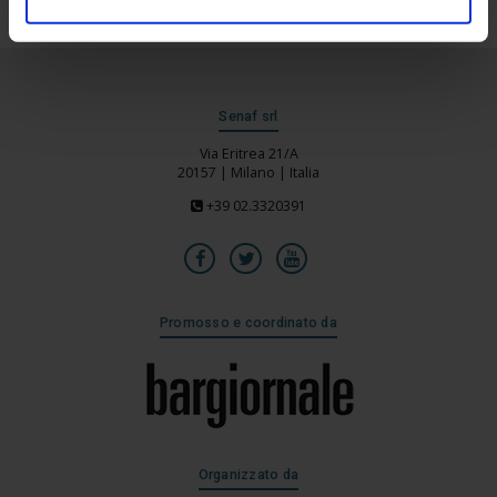
Senaf srl
Via Eritrea 21/A
20157 | Milano | Italia
+39 02.3320391
Promosso e coordinato da
Organizzato da