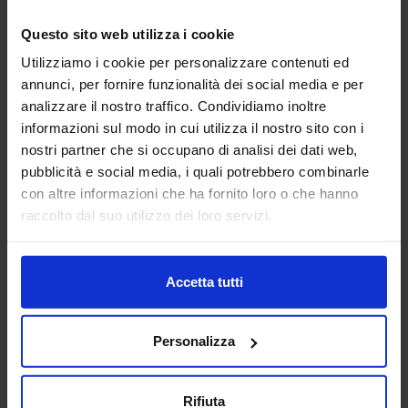
18
Questo sito web utilizza i cookie
Apr
Utilizziamo i cookie per personalizzare contenuti ed
annunci, per fornire funzionalità dei social media e per
2017-09-25-
analizzare il nostro traffico. Condividiamo inoltre
MIXOLOGY_LUCA-
informazioni sul modo in cui utilizza il nostro sito con i
nostri partner che si occupano di analisi dei dati web,
CINALLI_01
pubblicità e social media, i quali potrebbero combinarle
con altre informazioni che ha fornito loro o che hanno
raccolto dal suo utilizzo dei loro servizi.
Accetta tutti
Personalizza
Rifiuta