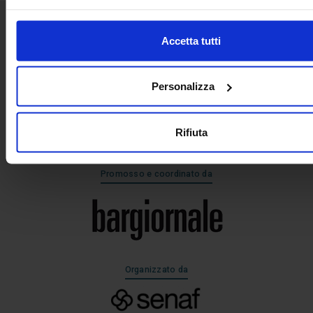
Accetta tutti
Senaf srl
Via Eritrea 21/A
20157 | Milano | Italia
Personalizza
+39 02.3320391
Rifiuta
Promosso e coordinato da
Organizzato da