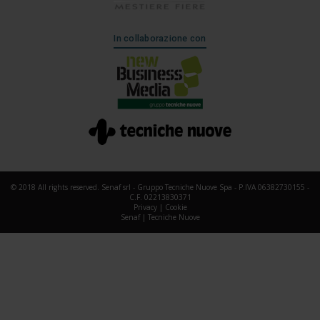
In collaborazione con
© 2018 All rights reserved. Senaf srl - Gruppo Tecniche Nuove Spa - P.IVA 06382730155 -
C.F. 02213830371
Privacy
|
Cookie
Senaf
|
Tecniche Nuove