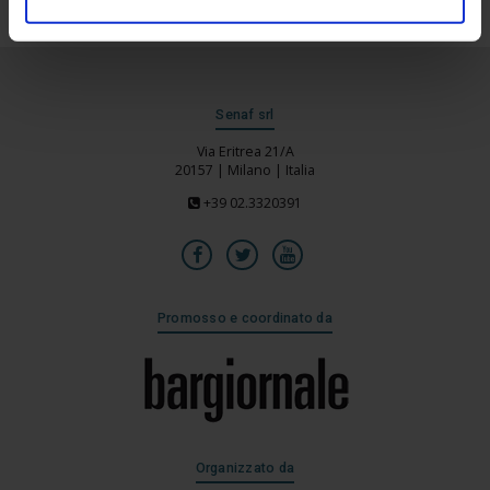
Senaf srl
Via Eritrea 21/A
20157 | Milano | Italia
+39 02.3320391
Promosso e coordinato da
Organizzato da