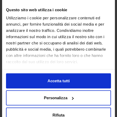
18
Questo sito web utilizza i cookie
Apr
Utilizziamo i cookie per personalizzare contenuti ed
annunci, per fornire funzionalità dei social media e per
2017-09-26-
analizzare il nostro traffico. Condividiamo inoltre
MIXOLOGY_CINZIA-
informazioni sul modo in cui utilizza il nostro sito con i
nostri partner che si occupano di analisi dei dati web,
FERRO_04
pubblicità e social media, i quali potrebbero combinarle
con altre informazioni che ha fornito loro o che hanno
raccolto dal suo utilizzo dei loro servizi.
Accetta tutti
Personalizza
Rifiuta