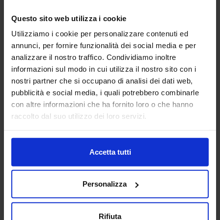
18
Questo sito web utilizza i cookie
Apr
Utilizziamo i cookie per personalizzare contenuti ed
annunci, per fornire funzionalità dei social media e per
2017-09-26-
analizzare il nostro traffico. Condividiamo inoltre
MIXOLOGY_FABIO-
informazioni sul modo in cui utilizza il nostro sito con i
nostri partner che si occupano di analisi dei dati web,
RAFFAELLI_21
pubblicità e social media, i quali potrebbero combinarle
con altre informazioni che ha fornito loro o che hanno
raccolto dal suo utilizzo dei loro servizi.
Accetta tutti
Personalizza
Rifiuta