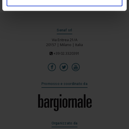
Senaf srl
Via Eritrea 21/A
20157 | Milano | Italia
+39 02.3320391
Promosso e coordinato da
Organizzato da