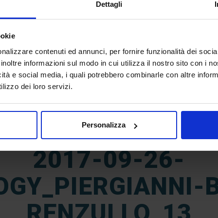
Dettagli
ookie
nalizzare contenuti ed annunci, per fornire funzionalità dei socia
inoltre informazioni sul modo in cui utilizza il nostro sito con i 
icità e social media, i quali potrebbero combinarle con altre inform
lizzo dei loro servizi.
18
Personalizza
Apr
2017-09-26-
OGY_PIERGIANNI-B
RENZULLO_13