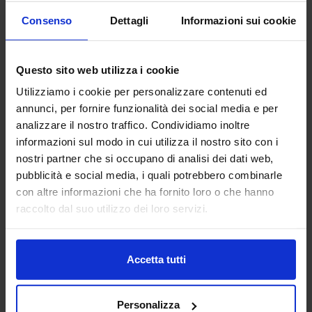
18
Consenso
Dettagli
Informazioni sui cookie
Apr
BARITALIA HUB,
Questo sito web utilizza i cookie
Utilizziamo i cookie per personalizzare contenuti ed
BARI 2017.FOTO DI
annunci, per fornire funzionalità dei social media e per
analizzare il nostro traffico. Condividiamo inoltre
ANDREA
informazioni sul modo in cui utilizza il nostro sito con i
SAMARITANI –
nostri partner che si occupano di analisi dei dati web,
pubblicità e social media, i quali potrebbero combinarle
MERIDIANA
con altre informazioni che ha fornito loro o che hanno
raccolto dal suo utilizzo dei loro servizi.
IMMAGINI
Accetta tutti
Personalizza