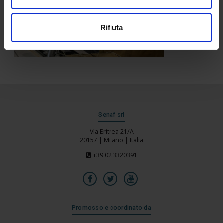
Rifiuta
Senaf srl
Via Eritrea 21/A
20157 | Milano | Italia
+39 02.3320391
Promosso e coordinato da