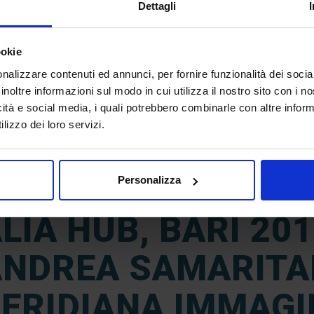
Dettagli
ookie
nalizzare contenuti ed annunci, per fornire funzionalità dei socia
inoltre informazioni sul modo in cui utilizza il nostro sito con i 
icità e social media, i quali potrebbero combinarle con altre inform
lizzo dei loro servizi.
18
Personalizza
Apr
LIA HUB, BARI 20
ANDREA SAMARITA
ERIDIANA IMMAGI