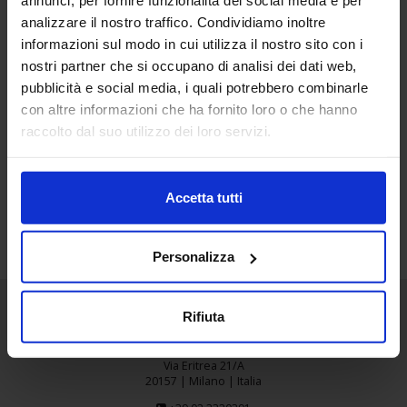
annunci, per fornire funzionalità dei social media e per
26
analizzare il nostro traffico. Condividiamo inoltre
informazioni sul modo in cui utilizza il nostro sito con i
Apr
nostri partner che si occupano di analisi dei dati web,
pubblicità e social media, i quali potrebbero combinarle
GOLDPLAST
con altre informazioni che ha fornito loro o che hanno
raccolto dal suo utilizzo dei loro servizi.
Accetta tutti
Personalizza
Rifiuta
Senaf srl
Via Eritrea 21/A
20157 | Milano | Italia