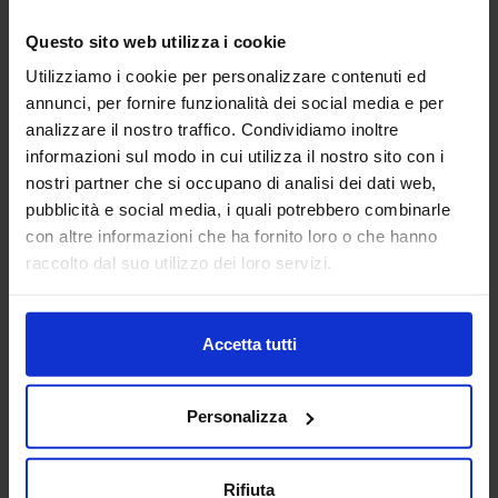
21
Questo sito web utilizza i cookie
Giu
Utilizziamo i cookie per personalizzare contenuti ed
annunci, per fornire funzionalità dei social media e per
2017-09-25-
analizzare il nostro traffico. Condividiamo inoltre
MIXOLOGY_LUCA-
informazioni sul modo in cui utilizza il nostro sito con i
nostri partner che si occupano di analisi dei dati web,
CINALLI_01-
pubblicità e social media, i quali potrebbero combinarle
con altre informazioni che ha fornito loro o che hanno
1234×650
raccolto dal suo utilizzo dei loro servizi.
Accetta tutti
Personalizza
Rifiuta