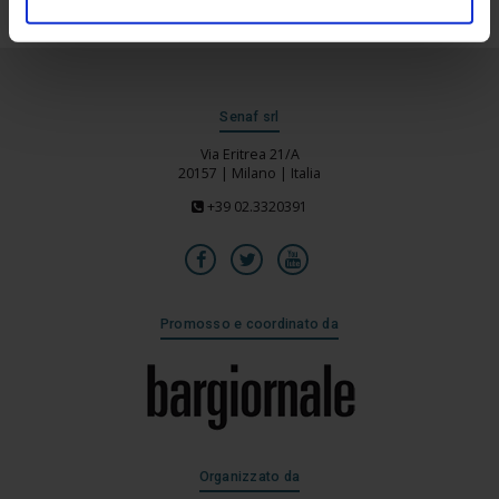
Senaf srl
Via Eritrea 21/A
20157 | Milano | Italia
+39 02.3320391
Promosso e coordinato da
Organizzato da