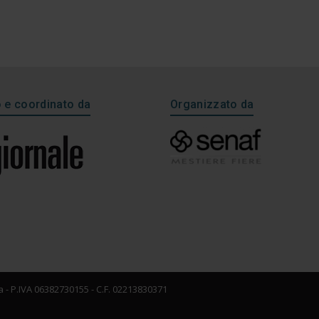
e coordinato da
Organizzato da
 - P.IVA 06382730155 - C.F. 02213830371