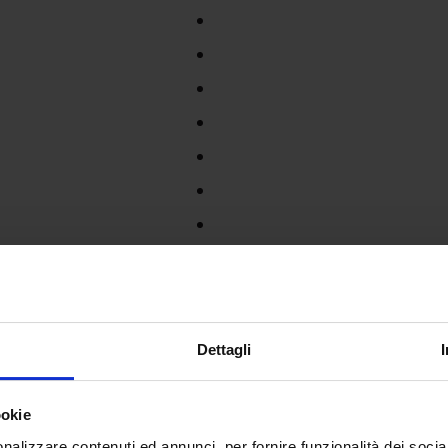
Dettagli
ookie
nalizzare contenuti ed annunci, per fornire funzionalità dei socia