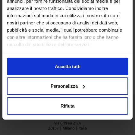
annunci, per fornire funzionalità dei social media e per
15
analizzare il nostro traffico. Condividiamo inoltre
informazioni sul modo in cui utilizza il nostro sito con i
Giu
nostri partner che si occupano di analisi dei dati web,
BALDI_CARNI2
pubblicità e social media, i quali potrebbero combinarle
con altre informazioni che ha fornito loro o che hanno
raccolto dal suo utilizzo dei loro servizi.
Accetta tutti
Personalizza
Rifiuta
Senaf srl
Via Eritrea 21/A
20157 | Milano | Italia