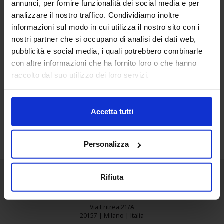
annunci, per fornire funzionalità dei social media e per
22
analizzare il nostro traffico. Condividiamo inoltre
informazioni sul modo in cui utilizza il nostro sito con i
Giu
nostri partner che si occupano di analisi dei dati web,
GANCIA_SMALL
pubblicità e social media, i quali potrebbero combinarle
con altre informazioni che ha fornito loro o che hanno
raccolto dal suo utilizzo dei loro servizi.
Accetta tutti
Personalizza
Rifiuta
Senaf srl
Via Eritrea 21/A
20157 | Milano | Italia