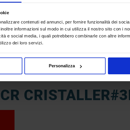
ookie
nalizzare contenuti ed annunci, per fornire funzionalità dei socia
inoltre informazioni sul modo in cui utilizza il nostro sito con i 
icità e social media, i quali potrebbero combinarle con altre inform
lizzo dei loro servizi.
28
Personalizza
Ago
RCR CRISTALLER#3