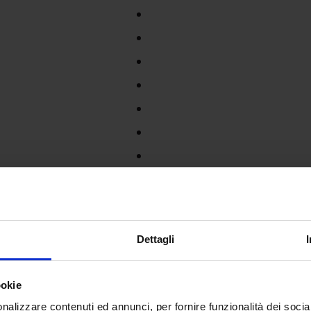
Dettagli
ookie
nalizzare contenuti ed annunci, per fornire funzionalità dei socia