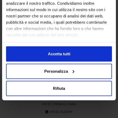
analizzare il nostro traffico. Condividiamo inoltre
15
informazioni sul modo in cui utilizza il nostro sito con i
Giu
nostri partner che si occupano di analisi dei dati web,
pubblicità e social media, i quali potrebbero combinarle
OLIBAR_FOODNESS1
con altre informazioni che ha fornito loro o che hanno
raccolto dal suo utilizzo dei loro servizi.
Accetta tutti
Personalizza
Rifiuta
Senaf srl
Via Eritrea 21/A
20157 | Milano | Italia
+39 02.3320391