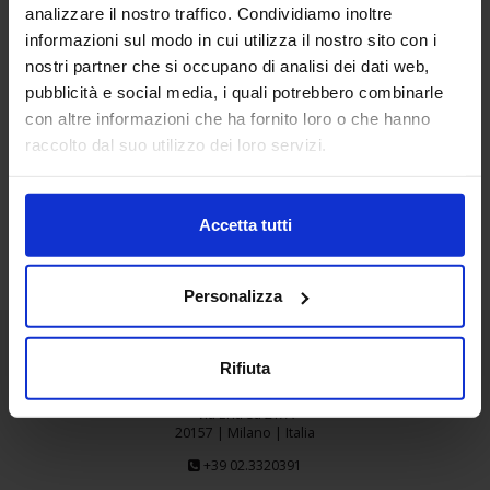
analizzare il nostro traffico. Condividiamo inoltre
22
informazioni sul modo in cui utilizza il nostro sito con i
Giu
nostri partner che si occupano di analisi dei dati web,
pubblicità e social media, i quali potrebbero combinarle
OROGEL_SMALL
con altre informazioni che ha fornito loro o che hanno
raccolto dal suo utilizzo dei loro servizi.
Accetta tutti
Personalizza
Rifiuta
Senaf srl
Via Eritrea 21/A
20157 | Milano | Italia
+39 02.3320391