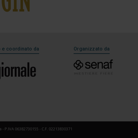
e coordinato da
Organizzato da
 - P.IVA 06382730155 - C.F. 02213830371