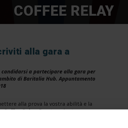
COFFEE RELAY
iviti alla gara a
r candidarsi a partecipare alla gara per
l’ambito di Baritalia Hub. Appuntamento
018
ettere alla prova la vostra abilità e la
on
Coffee Relay
. Bargiornale ripropone
 per i professionisti
del mondo del