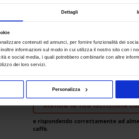
 mixology con il caffè, latte art e
Dettagli
ookie
nalizzare contenuti ed annunci, per fornire funzionalità dei socia
inoltre informazioni sul modo in cui utilizza il nostro sito con i 
icità e social media, i quali potrebbero combinarle con altre inform
lizzo dei loro servizi.
Vuoi partecipare?
Leggi il regolamento
Personalizza
Manda la tua iscrizione co
e rispondendo correttamente ad alme
caffè.