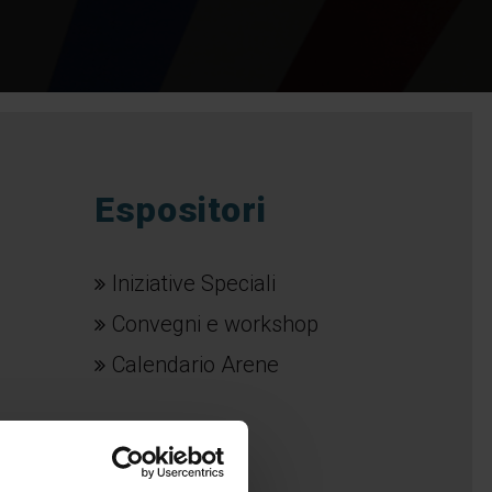
Espositori
Iniziative Speciali
Convegni e workshop
Calendario Arene