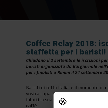
Coffee Relay 2018: iscr
staffetta per i baristi!
Chiudono il 2 settembre le iscrizioni pe
baristi organizzata da Bargiornale nel
per i finalisti a Rimini il 24 settembre 2
Baristi di tutta Italia, è il momento di m
vostra capacità nel gioco di squadra c
infatti la sua
gara esclusiva a staffetta
caffè
.