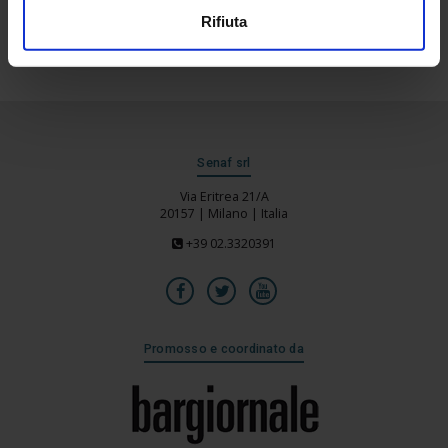
Rifiuta
Senaf srl
Via Eritrea 21/A
20157 | Milano | Italia
+39 02.3320391
Promosso e coordinato da