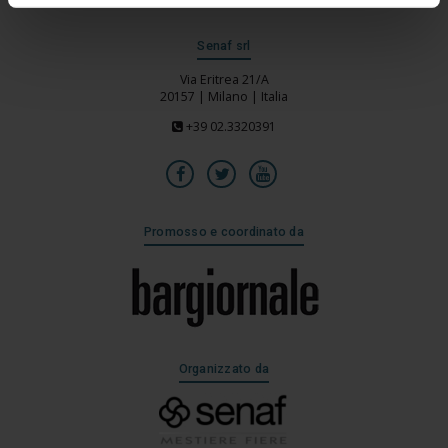
Senaf srl
Via Eritrea 21/A
20157 | Milano | Italia
+39 02.3320391
Promosso e coordinato da
Organizzato da