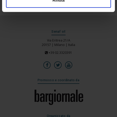
Senaf srl
Via Eritrea 21/A
20157 | Milano | Italia
+39 02.3320391
Promosso e coordinato da
Organizzato da