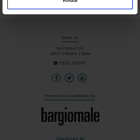
Senaf srl
Via Eritrea 21/A
20157 | Milano | Italia
+39 02.3320391
Promosso e coordinato da
Organizzato da