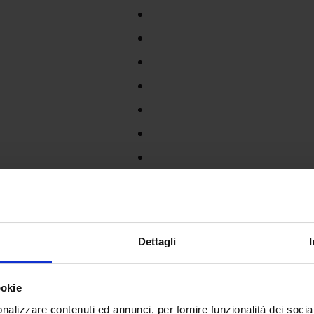
Dettagli
ookie
nalizzare contenuti ed annunci, per fornire funzionalità dei socia