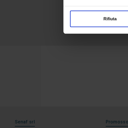
Rifiuta
Senaf srl
Promosso 