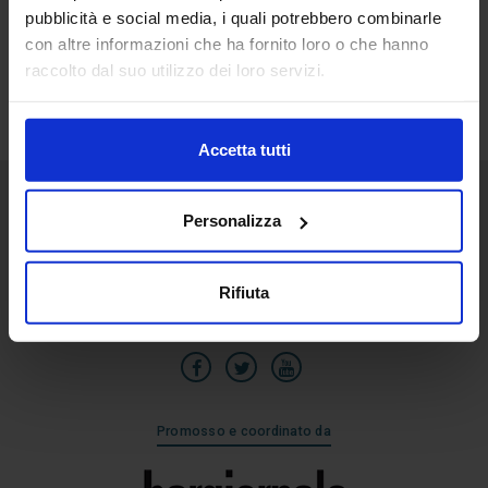
pubblicità e social media, i quali potrebbero combinarle
29
con altre informazioni che ha fornito loro o che hanno
Giu
raccolto dal suo utilizzo dei loro servizi.
Accetta tutti
Personalizza
Senaf srl
Via Eritrea 21/A
20157 | Milano | Italia
Rifiuta
+39 02.3320391
Promosso e coordinato da