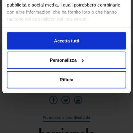
pubblicità e social media, i quali potrebbero combinarle
19
con altre informazioni che ha fornito loro o che hanno
Lug
raccolto dal suo utilizzo dei loro servizi.
Accetta tutti
Personalizza
Senaf srl
Via Eritrea 21/A
20157 | Milano | Italia
Rifiuta
+39 02.3320391
Promosso e coordinato da