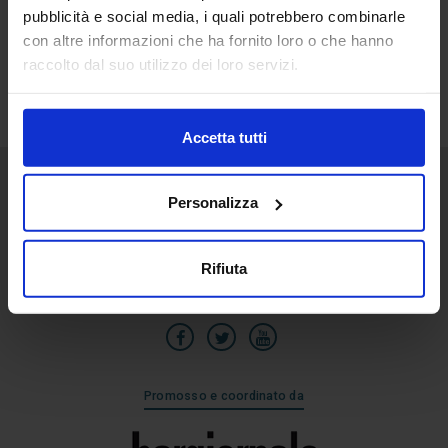
pubblicità e social media, i quali potrebbero combinarle
30
con altre informazioni che ha fornito loro o che hanno
Ago
raccolto dal suo utilizzo dei loro servizi.
Accetta tutti
Personalizza
Senaf srl
Via Eritrea 21/A
20157 | Milano | Italia
Rifiuta
+39 02.3320391
Promosso e coordinato da