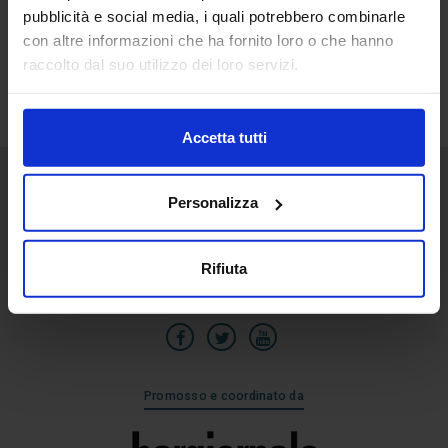
pubblicità e social media, i quali potrebbero combinarle
24
con altre informazioni che ha fornito loro o che hanno
Mar
raccolto dal suo utilizzo dei loro servizi.
Accetta tutti
Personalizza
Senaf srl
Via Eritrea 21/A
20157 | Milano | Italia
Rifiuta
+39 02.3320391
Promosso e coordinato da