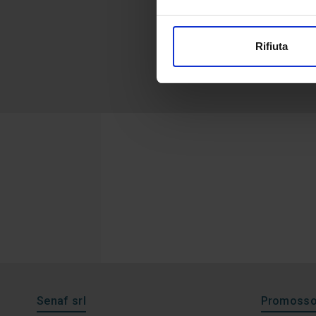
Rifiuta
Senaf srl
Promosso 