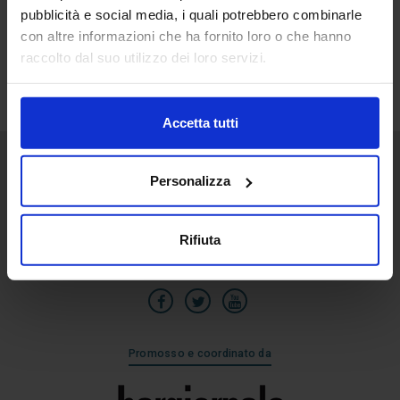
pubblicità e social media, i quali potrebbero combinarle
10
con altre informazioni che ha fornito loro o che hanno
Feb
raccolto dal suo utilizzo dei loro servizi.
Accetta tutti
Personalizza
Senaf srl
Via Eritrea 21/A
20157 | Milano | Italia
Rifiuta
+39 02.3320391
Promosso e coordinato da