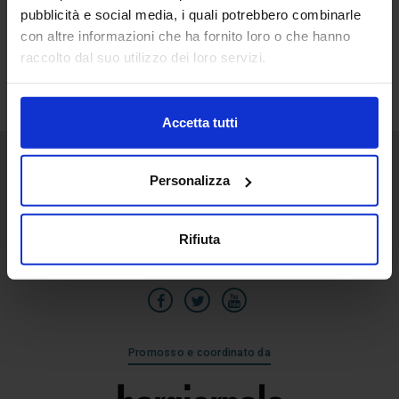
pubblicità e social media, i quali potrebbero combinarle
13
con altre informazioni che ha fornito loro o che hanno
Feb
raccolto dal suo utilizzo dei loro servizi.
Accetta tutti
Personalizza
Senaf srl
Via Eritrea 21/A
20157 | Milano | Italia
Rifiuta
+39 02.3320391
Promosso e coordinato da