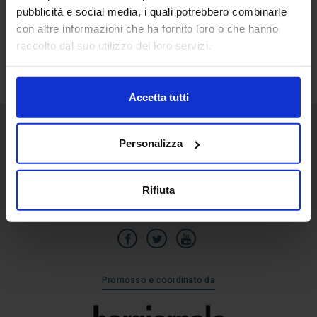
pubblicità e social media, i quali potrebbero combinarle
15
con altre informazioni che ha fornito loro o che hanno
Feb
raccolto dal suo utilizzo dei loro servizi.
Accetta tutti
Personalizza
Senaf srl
Via Eritrea 21/A
20157 | Milano | Italia
Rifiuta
+39 02.3320391
Promosso e coordinato da