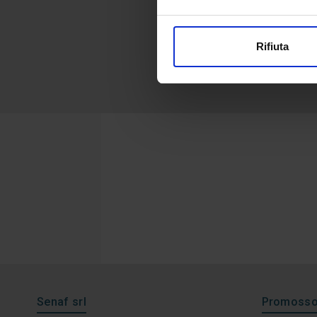
Rifiuta
Senaf srl
Promosso 