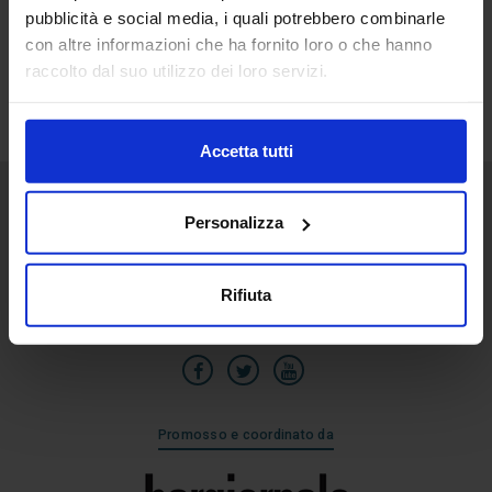
pubblicità e social media, i quali potrebbero combinarle
19
con altre informazioni che ha fornito loro o che hanno
Lug
raccolto dal suo utilizzo dei loro servizi.
Accetta tutti
Personalizza
Senaf srl
Via Eritrea 21/A
20157 | Milano | Italia
Rifiuta
+39 02.3320391
Promosso e coordinato da