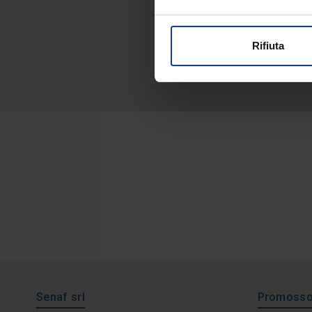
Rifiuta
Senaf srl
Promosso 