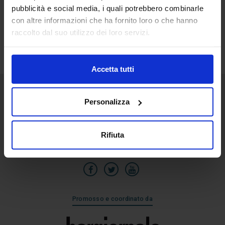
pubblicità e social media, i quali potrebbero combinarle
24
con altre informazioni che ha fornito loro o che hanno
Lug
raccolto dal suo utilizzo dei loro servizi.
Accetta tutti
Personalizza
Senaf srl
Via Eritrea 21/A
20157 | Milano | Italia
Rifiuta
+39 02.3320391
Promosso e coordinato da