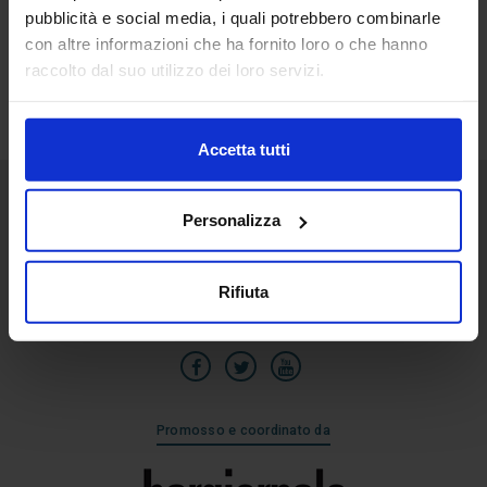
pubblicità e social media, i quali potrebbero combinarle
25
con altre informazioni che ha fornito loro o che hanno
Lug
raccolto dal suo utilizzo dei loro servizi.
Accetta tutti
Personalizza
Senaf srl
Via Eritrea 21/A
20157 | Milano | Italia
Rifiuta
+39 02.3320391
Promosso e coordinato da