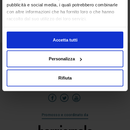
pubblicità e social media, i quali potrebbero combinarle
26
con altre informazioni che ha fornito loro o che hanno
Lug
raccolto dal suo utilizzo dei loro servizi.
Accetta tutti
Personalizza
Senaf srl
Via Eritrea 21/A
20157 | Milano | Italia
Rifiuta
+39 02.3320391
Promosso e coordinato da