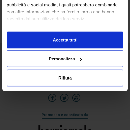
pubblicità e social media, i quali potrebbero combinarle
28
con altre informazioni che ha fornito loro o che hanno
Lug
raccolto dal suo utilizzo dei loro servizi.
Accetta tutti
Personalizza
Senaf srl
Via Eritrea 21/A
20157 | Milano | Italia
Rifiuta
+39 02.3320391
Promosso e coordinato da