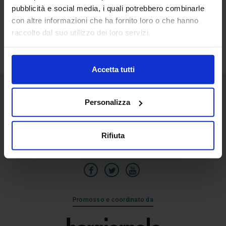
pubblicità e social media, i quali potrebbero combinarle
1
con altre informazioni che ha fornito loro o che hanno
Ago
raccolto dal suo utilizzo dei loro servizi.
Accetta tutti
Personalizza
Senaf srl
Via Eritrea 21/A
20157 | Milano | Italia
Rifiuta
+39 02.3320391
Promosso e coordinato da