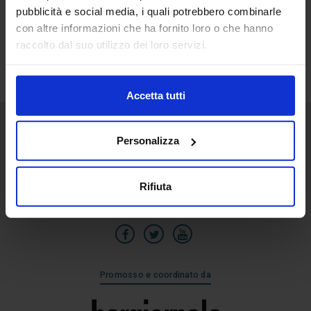
pubblicità e social media, i quali potrebbero combinarle
30
con altre informazioni che ha fornito loro o che hanno
Ago
raccolto dal suo utilizzo dei loro servizi.
Accetta tutti
Personalizza
Senaf srl
Via Eritrea 21/A
20157 | Milano | Italia
Rifiuta
+39 02.3320391
Promosso e coordinato da