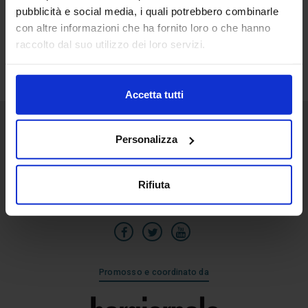
pubblicità e social media, i quali potrebbero combinarle
30
con altre informazioni che ha fornito loro o che hanno
Ago
raccolto dal suo utilizzo dei loro servizi.
Accetta tutti
Personalizza
Senaf srl
Via Eritrea 21/A
20157 | Milano | Italia
Rifiuta
+39 02.3320391
Promosso e coordinato da