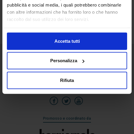
pubblicità e social media, i quali potrebbero combinarle
5
con altre informazioni che ha fornito loro o che hanno
Set
raccolto dal suo utilizzo dei loro servizi.
Accetta tutti
Personalizza
Senaf srl
Via Eritrea 21/A
20157 | Milano | Italia
Rifiuta
+39 02.3320391
Promosso e coordinato da