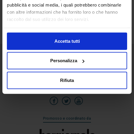
pubblicità e social media, i quali potrebbero combinarle
8
con altre informazioni che ha fornito loro o che hanno
Set
raccolto dal suo utilizzo dei loro servizi.
Accetta tutti
Personalizza
Senaf srl
Via Eritrea 21/A
20157 | Milano | Italia
Rifiuta
+39 02.3320391
Promosso e coordinato da