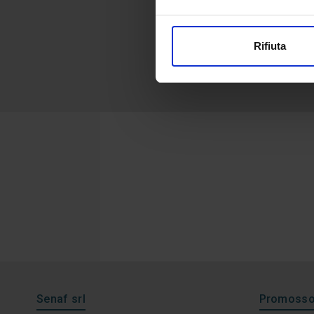
Rifiuta
Senaf srl
Promosso 